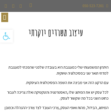
050-523-7201
הפרויקטים שלי
בוא ניצור קשר
טיפים עיצוביים
עיצוב משרדים יוקרתי
פתח ס
היתרון המשמעותי שלי כמעצבת היא בעובדה שלפני שהפכתי למעצבת
למדתי תואר שני בפסיכולוגיה שיווקית.
עם הרקע הזה אני מבינה את השפה הפסיכולוגית העיסקית.
לכל עסק יש את המיתוג שלו ,האסטרטגיה והטקטיקה ואלה צריכה לעבור
כחוט השני בכל מה שקשור לעסק .
המיתוג, הבידול, מהות ואופי העסק ,צרכי העובד לצד צורכי ההנהלה וכמובן