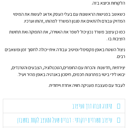
הלקוחות וכיוצא בזה.
כשאשב בפגישות הראשונות עם בעלי העסק אדאג לעשות את המיפוי
המדויק עבורם ולהתאים את סגנון המשרד למהותו ,זהותו וערכיו.
כמו כן עיצוב משרד נכון יכול לשפר את האווירה, את התפוקה ואת תחושת
היציבות בו .
ניצול השטח באופן מקסימלי ומיטיב עבודה איתי יכולה לחסוך זמן ומשאבים
רבים.
יצירתיות ,חדשנות והכרות עם החומרים,הטכנולוגיה, הצבעים והטרנדים,
יבואו לידי ביטוי בפתרונות חכמים, חיסכון באנרגיה באופן מהיר ויעיל.
לעבוד עם מעצבת מעניקה חוויה אחרת וייחודית.
מיתוג חברה דרך העיצוב
עיצוב משרדים יוקרתי: דברים שעל המעצב לקחת בחשבון